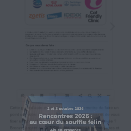
Cette grille d’auto-évaluation va vous permettre de faire un
point sur votre prise en charge et sur vos locaux et de vous
fixer un objectif. Alors ? Quelle sera votre gare d’arrivée ?
Bronze, argent ou or ? Combien de gares intermédiaires et