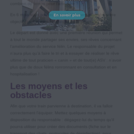
combien de temps pour l’atteindre ?
En 6 mois vous pouvez assez facilement atteindre votre
objectif (sauf si vous refaites toute la structure ?).
Le départ est donné avec une première réunion qui permet
à tout le monde partager ses envies, ses rêves concernant
l’amélioration du service félin. Le responsable du projet
n’aura plus qu’à faire le tri et à essayer de réaliser le rêve
ultime de tout praticien « canin » et de tout(e) ASV : n’avoir
plus que de doux félins ronronnant en consultation et en
hospitalisation !
Les moyens et les
obstacles
Afin que votre train parvienne à destination, il va falloir
correctement l’équiper. Mettez quelques moyens à
disposition du responsable : dégagez-lui du temps qu’il
pourra utiliser pour créer des documents (fiche sur le
transport des chats, protocoles de désinfection), pour