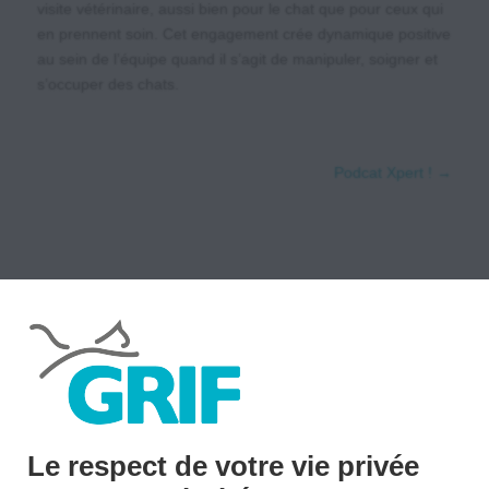
visite vétérinaire, aussi bien pour le chat que pour ceux qui
en prennent soin. Cet engagement crée dynamique positive
au sein de l’équipe quand il s’agit de manipuler, soigner et
s’occuper des chats.
Podcat Xpert !
→
LE GRIF
$
Devenir Cat Friendly ?! Pourquoi, Comment ?
Le respect de votre vie privée