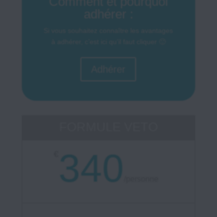
Comment et pourquoi
adhérer :
Si vous souhaitez connaître les avantages
à adhérer, c’est ici qu’il faut cliquer 🙂
Adhérer
FORMULE VETO
340
€
/
personne