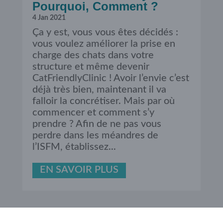
Pourquoi, Comment ?
4 Jan 2021
Ça y est, vous vous êtes décidés :
vous voulez améliorer la prise en
charge des chats dans votre
structure et même devenir
CatFriendlyClinic ! Avoir l’envie c’est
déjà très bien, maintenant il va
falloir la concrétiser. Mais par où
commencer et comment s’y
prendre ? Afin de ne pas vous
perdre dans les méandres de
l’ISFM, établissez...
EN SAVOIR PLUS
Entrées suivantes »